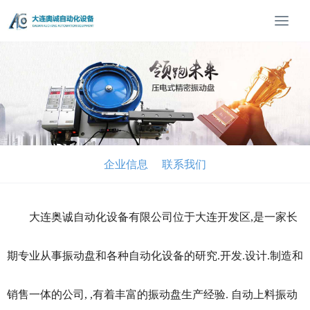
T
o
g
g
l
e
n
a
v
i
企业信息
联系我们
g
a
t
大连奥诚自动化设备有限公司位于大连开发区,是一家长
i
o
n
期专业从事振动盘和各种自动化设备的研究.开发.设计.制造和
销售一体的公司, ,有着丰富的振动盘生产经验. 自动上料振动