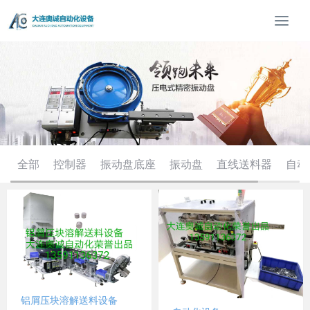
T
o
g
g
l
e
n
a
v
i
全部
控制器
振动盘底座
振动盘
直线送料器
自动
g
a
t
i
o
n
铝屑压块溶解送料设备