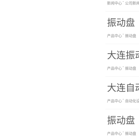
新闻中心
公司新
振动盘
产品中心
振动盘
大连振
产品中心
振动盘
大连自
产品中心
自动化
振动盘
产品中心
振动盘