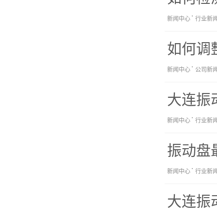
新闻中心
行业新
如何调
新闻中心
公司新
大连振
新闻中心
行业新
振动盘
新闻中心
行业新
大连振