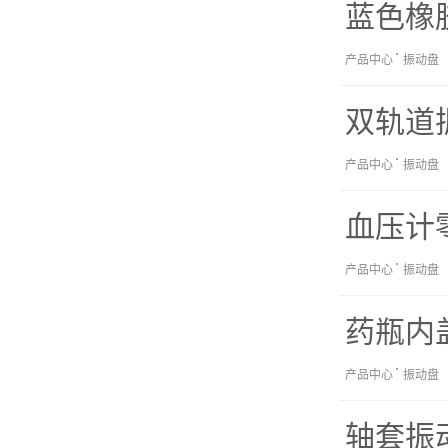
蓝色橡
产品中心
振动盘
双轨道
产品中心
振动盘
血压计
产品中心
振动盘
药瓶内
产品中心
振动盘
轴套振