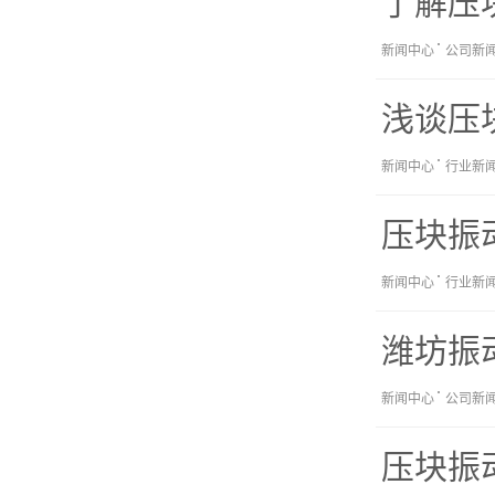
了解压
新闻中心
公司新
浅谈压
新闻中心
行业新
压块振
新闻中心
行业新
潍坊振
新闻中心
公司新
压块振