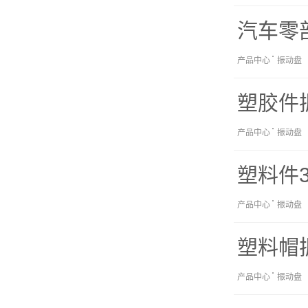
汽车零
产品中心
振动盘
塑胶件
产品中心
振动盘
塑料件
产品中心
振动盘
塑料帽
产品中心
振动盘