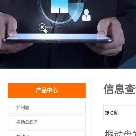
信息查
产品中心
控制器
振动盘底座
振动盘