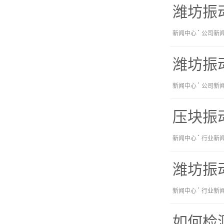
潍坊振
新闻中心
公司新
潍坊振
新闻中心
公司新
压块振
新闻中心
行业新
潍坊振
新闻中心
行业新
如何检