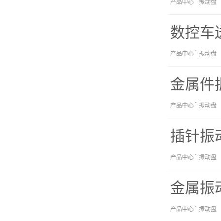
产品中心
振动盘
数控车
产品中心
振动盘
金属件
产品中心
振动盘
插针振
产品中心
振动盘
金属振
产品中心
振动盘