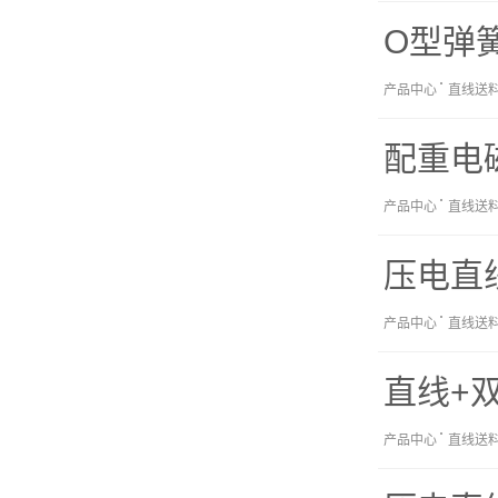
O型弹
产品中心
直线送
配重电
产品中心
直线送
压电直
产品中心
直线送
直线+
产品中心
直线送