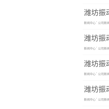
潍坊振
新闻中心
公司新
潍坊振
新闻中心
公司新
潍坊振
新闻中心
公司新
潍坊振
新闻中心
公司新